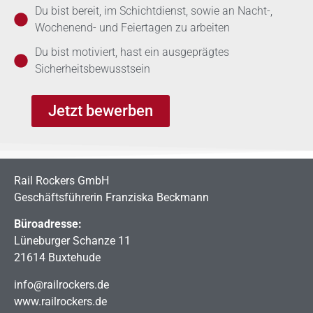
Du bist bereit, im Schichtdienst, sowie an Nacht-,
Wochenend- und Feiertagen zu arbeiten
Du bist motiviert, hast ein ausgeprägtes
Sicherheitsbewusstsein
Jetzt bewerben
Rail Rockers GmbH
Geschäftsführerin Franziska Beckmann
Büroadresse:
Lüneburger Schanze 11
21614 Buxtehude
info@railrockers.de
www.railrockers.de